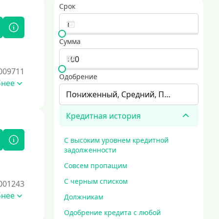
Срок
Сумма
009711
Одобрение
бнее
Пониженный, Средний, Повышенный
Кредитная история
С высоким уровнем кредитной
задолженности
Совсем пропащим
С черным списком
001243
бнее
Должникам
Одобрение кредита с любой