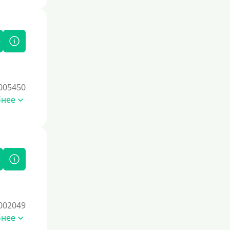
Под залог
Под залог недвижимости
Под ПТС по доверенности
Под ПТС мотоцикла
Под ПТС спецтехники
005450
Под ПТС грузового автомобиля
бнее
Авто без ПТС
Цель
На Новый Год
Для улучшения кредитной истории
На погашение прочих кредитных
002049
обязательств
бнее
До зарплаты