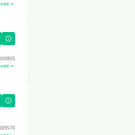
бнее
Без электронной почты
С автоматическим одобрением
Без номера телефона
На телефон
Бесплатно и без обязательств
Без звонков и проверок
009805
Онлайн круглосуточно
бнее
Ночью
На карту круглосуточно
24/7
Деньги в долг
В долг на карту
009570
Срок