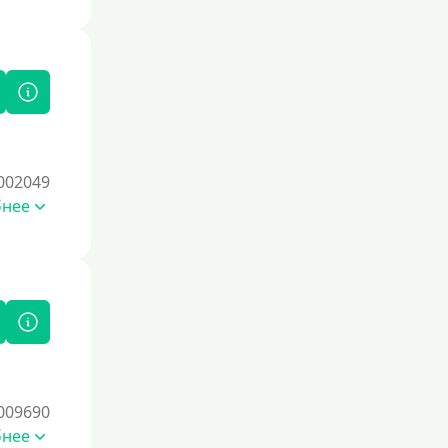
Для ИП
Для бизнеса
Документы
Без документов
002049
По ИНН
бнее
По загранпаспорту
По военному билету
По водительскому удостоверению
По СНИЛСу
Без СНИЛСа
По паспорту
009690
Без паспорта
бнее
По фото