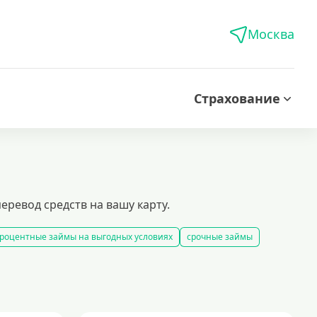
Москва
Страхование
еревод средств на вашу карту.
роцентные займы на выгодных условиях
срочные займы
 за 15 минут
получить быстрый займ в россии
рование займов
калькулятор займов