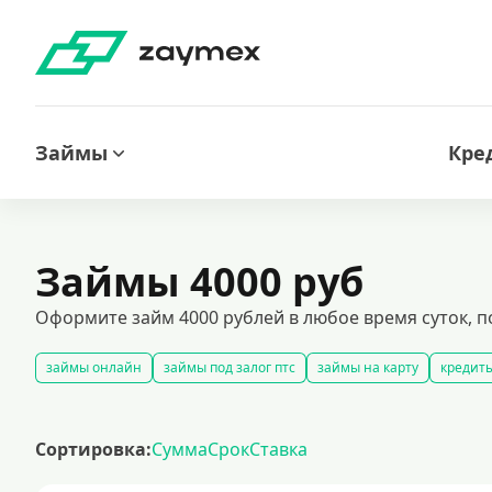
Займы
Кре
Займы 4000 руб
Оформите займ 4000 рублей в любое время суток, п
займы онлайн
займы под залог птс
займы на карту
кредиты
быстрые займы
займы до зарплаты
новые займы
смс займ
долгосрочные займы
популярные займы
лучшие займы
по
Сортировка:
Сумма
Срок
Ставка