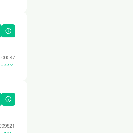
Без фото
Без подтверждения дохода
Без справок и поручителей
Без посредников
Процент
000037
бнее
Под 1 %
С пролонгацией (продлением)
Под высокий процент
Без комиссии
В рассрочку
С ежемесячным платежом
Бесплатно
009821
Под низкий процент