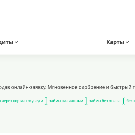
диты
Карты
одав онлайн-заявку. Мгновенное одобрение и быстрый п
 через портал госуслуги
займы наличными
займы без отказа
бесп
все займы
займы ночью
займы без комиссии
кредиты на карту
добрать займ
рейтинг займов
условия выдачи займов
рефинанси