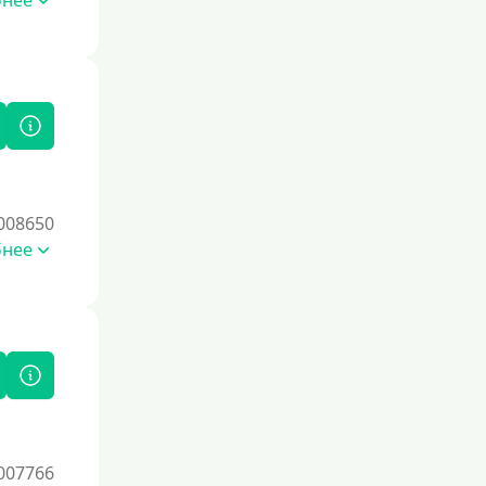
бнее
Без процентов
Беспроцентный первый займ
Без процентов на 30 дней
Под 0 %
Условия
008650
С опцией досрочного погашения
бнее
долга
Без страховок и комиссий
Со страховкой
Повторный
Надежные
Без обмана
007766
Без предоплат