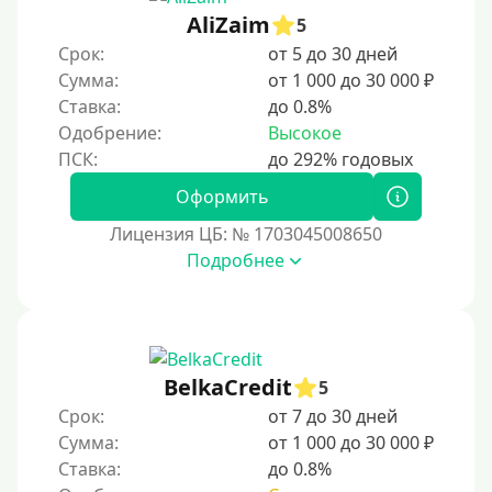
На полгода
AliZaim
5
180 дней
Срок:
от 5 до 30 дней
10 месяцев
Сумма:
от 1 000 до 30 000 ₽
Ставка:
до 0.8%
Год
Одобрение:
Высокое
365 дней
2 года
Оформить
3 года
Лицензия ЦБ: № 1703045008650
4 года
Подробнее
5 лет
Краткосрочные
Долгосрочные
BelkaCredit
5
Принятие решения
Срок:
от 7 до 30 дней
Сумма:
от 1 000 до 30 000 ₽
За 1 минуту
Ставка:
до 0.8%