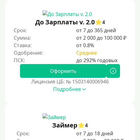
Под ПТС спецтехники
Под ПТС грузового автомобиля
До Зарплаты v. 2.0
4
Авто без ПТС
Срок:
от 7 до 365 дней
Сумма:
от 2 000 до 100 000 ₽
Цель
Ставка:
от 0.8%
Одобрение:
Среднее
На Новый Год
Для улучшения кредитной истории
Оформить
На погашение прочих кредитных обязательств
Лицензия ЦБ: № 1503140006946
До зарплаты
Подробнее
Для ИП
Для бизнеса
Документы
Займер
4
Срок:
от 7 до 18 дней
Без документов