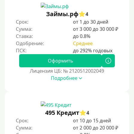
Условия
Займы.рф
4
С опцией досрочного погашения долга
Срок:
от 1 до 30 дней
Сумма:
от 3 000 до 30 000 ₽
Без страховок и комиссий
Ставка:
до 0.8%
Со страховкой
Одобрение:
Среднее
Повторный
Надежные
Оформить
Без обмана
Лицензия ЦБ: № 2120512002049
Без предоплат
Подробнее
Без электронной почты
С автоматическим одобрением
Без номера телефона
495 Кредит
4
На телефон
Срок:
от 10 до 15 дней
Бесплатно и без обязательств
Сумма:
от 2 000 до 20 000 ₽