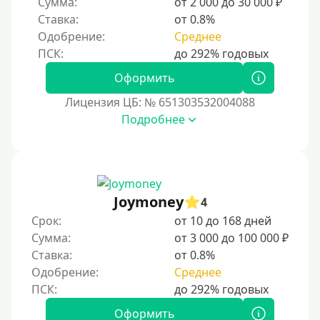
Сумма:
от 2 000 до 30 000 ₽
По ИНН
Ставка:
от 0.8%
Одобрение:
Среднее
По загранпаспорту
По военному билету
Оформить
По водительскому удостоверению
Лицензия ЦБ: № 651303532004088
По СНИЛСу
Подробнее
Без СНИЛСа
По паспорту
Без паспорта
Joymoney
По фото
4
Срок:
от 10 до 168 дней
Без фото
Сумма:
от 3 000 до 100 000 ₽
Без подтверждения дохода
Ставка:
от 0.8%
Без справок и поручителей
Одобрение:
Среднее
Без посредников
Оформить