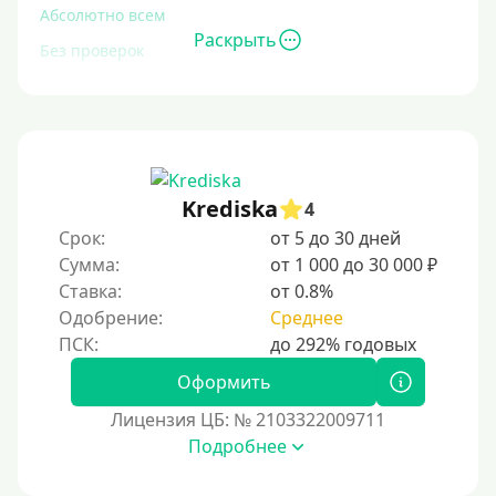
Абсолютно всем
Раскрыть
Без проверок
Со 100% одобрением
Без отказа
На карту без отказа
С просрочками
Krediska
4
Срок:
от 5 до 30 дней
Залог
Сумма:
от 1 000 до 30 000 ₽
Ставка:
от 0.8%
Под залог ПТС
Одобрение:
Среднее
Без залога
Под залог
Оформить
Под залог недвижимости
Лицензия ЦБ: № 2103322009711
Под ПТС по доверенности
Подробнее
Под ПТС мотоцикла