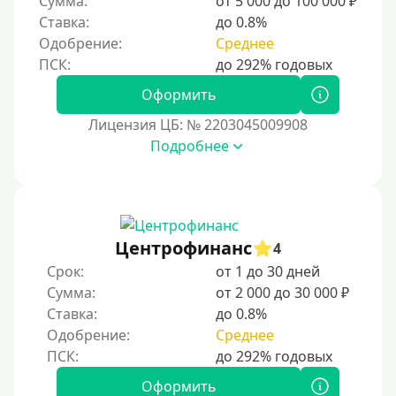
Сумма:
от 5 000 до 100 000 ₽
6000 руб
Ставка:
до 0.8%
Одобрение:
Среднее
7000 руб
8000 руб
Оформить
9000 руб
Лицензия ЦБ: № 2203045009908
10000 руб
Подробнее
12000 руб
15000 руб
20000 руб
25000 руб
Центрофинанс
4
30000 руб
Срок:
от 1 до 30 дней
Сумма:
от 2 000 до 30 000 ₽
30000 руб на год
Ставка:
до 0.8%
35000 руб
Одобрение:
Среднее
40000 руб
50000 руб
Оформить