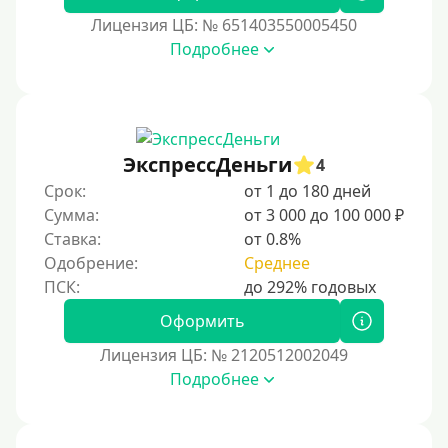
Процент
Лицензия ЦБ: № 651403550005450
Подробнее
Под 1 %
С пролонгацией (продлением)
Под высокий процент
Без комиссии
ЭкспрессДеньги
4
В рассрочку
Срок:
от 1 до 180 дней
Сумма:
от 3 000 до 100 000 ₽
С ежемесячным платежом
Ставка:
от 0.8%
Бесплатно
Одобрение:
Среднее
Под низкий процент
Без процентов
Оформить
Беспроцентный первый займ
Лицензия ЦБ: № 2120512002049
Подробнее
Без процентов на 30 дней
Под 0 %