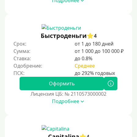
Подробнее
С 19 лет
С 20 лет
С 21 года
С 22 лет
Быстроденьги
4
С 23 лет
Срок:
от 1 до 180 дней
Сумма:
от 1 000 до 100 000 ₽
С 25 лет
Ставка:
до 0.8%
Одобрение:
Среднее
Категории заемщиков
Оформить
Несовершеннолетним
Студентам
Лицензия ЦБ: № 2110573000002
Подробнее
Для мужчин
Женский займ
Мамам в декрете
Без прописки
Capitalina
4