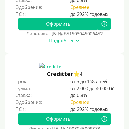
Ставка:
до 0.8%
С помощью системы быстрых платежей (СБП)
Одобрение:
Среднее
Способы получения
Оформить
Лицензия ЦБ: № 651503045006452
Без активации сервиса
Подробнее
Без участия банков
На сберкнижку
На дом срочно
Не выходя из дома
Creditter
4
Без посещения офиса
Срок:
от 5 до 168 дней
Сумма:
от 2 000 до 40 000 ₽
В офисе
Ставка:
до 0.8%
В ломбарде
Одобрение:
Среднее
Роботы займов
Перевод денег на карту через Telegram
Оформить
Бесплатное использование без списания средств с
Лицензия ЦБ: № 1903045009373