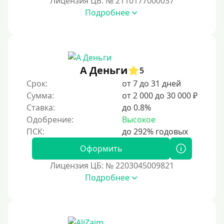
Лицензия ЦБ: № 2110177000037
10 дней
Подробнее
2 недели
15 дней
20 дней
21 день
А Деньги
5
На месяц
Срок:
от 7 до 31 дней
Сумма:
от 2 000 до 30 000 ₽
30 дней без процентов
Ставка:
до 0.8%
2 месяца
Одобрение:
Высокое
60 дней
3 месяца
Оформить
90 дней
Лицензия ЦБ: № 2203045009821
Подробнее
100 дней
4 месяца
5 месяцев