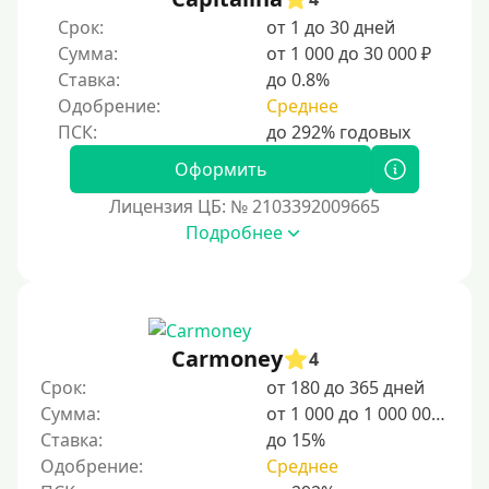
Без регистрации
Срок:
от 1 до 30 дней
Сумма:
от 1 000 до 30 000 ₽
С временной регистрацией
Ставка:
до 0.8%
Банкротам
Одобрение:
Среднее
Без подтверждения личности
Пенсионерам
Оформить
Пенсионерам до 70 лет
Лицензия ЦБ: № 2103392009665
Пенсионерам до 75 лет
Подробнее
Пенсионерам до 80 лет
Пенсионерам до 85 лет
Безработным
Carmoney
4
Даже бомжам
Срок:
от 180 до 365 дней
Отсутствие информации о месте трудоустройства
Сумма:
от 1 000 до 1 000 000 ₽
Для иностранных граждан
Ставка:
до 15%
Одобрение:
Среднее
Для граждан других стран, находящихся на