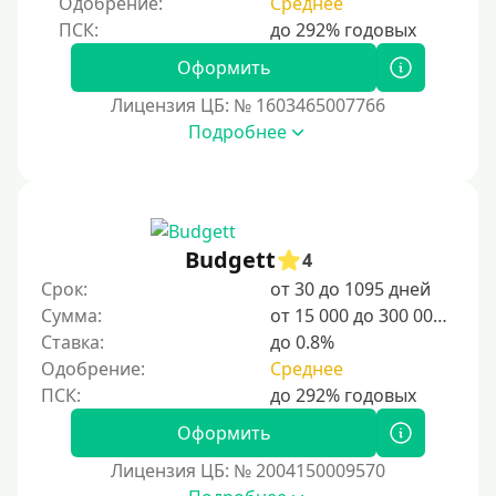
Одобрение:
Среднее
За 2 минуты
За 3 минуты
Оформить
За 5 минут
Лицензия ЦБ: № 1603465007766
За 10 минут
Подробнее
За 15 минут
За час
Срочные
Budgett
Моментальные онлайн
4
Срок:
от 30 до 1095 дней
Экспресс
Сумма:
от 15 000 до 300 000 ₽
В день обращения
Ставка:
до 0.8%
Одобрение:
Среднее
Возраст
Оформить
С 17 лет
Лицензия ЦБ: № 2004150009570
С 18 лет