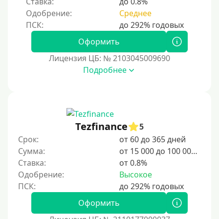
Без звонков и проверок
Ставка:
до 0.8%
Одобрение:
Среднее
Онлайн круглосуточно
Ночью
Оформить
На карту круглосуточно
Лицензия ЦБ: № 2103045009690
24/7
Подробнее
Деньги в долг
В долг на карту
Срок
Tezfinance
5
Срок:
от 60 до 365 дней
1 день
Сумма:
от 15 000 до 100 000 ₽
2 дня
Ставка:
от 0.8%
Одобрение:
Высокое
3 дня
5 дней
Оформить
На неделю