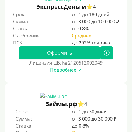
ЭкспрессДеньги
4
С опцией досрочного погашения долга
Срок:
от 1 до 180 дней
Сумма:
от 3 000 до 100 000 ₽
Без страховок и комиссий
Ставка:
от 0.8%
Со страховкой
Одобрение:
Среднее
Повторный
Надежные
Оформить
Без обмана
Лицензия ЦБ: № 2120512002049
Без предоплат
Подробнее
Без электронной почты
С автоматическим одобрением
Без номера телефона
Займы.рф
4
На телефон
Срок:
от 1 до 30 дней
Бесплатно и без обязательств
Сумма:
от 3 000 до 30 000 ₽
Без звонков и проверок
Ставка:
до 0.8%