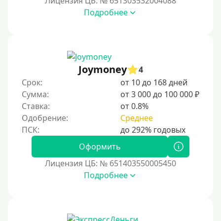
Лицензия ЦБ: № 651303532004088
Подробнее
Под 1 %
С пролонгацией (продлением)
Под высокий процент
Без комиссии
Joymoney
4
В рассрочку
Срок:
от 10 до 168 дней
Сумма:
от 3 000 до 100 000 ₽
С ежемесячным платежом
Ставка:
от 0.8%
Бесплатно
Одобрение:
Среднее
Под низкий процент
Без процентов
Оформить
Беспроцентный первый займ
Лицензия ЦБ: № 651403550005450
Подробнее
Без процентов на 30 дней
Под 0 %
Условия