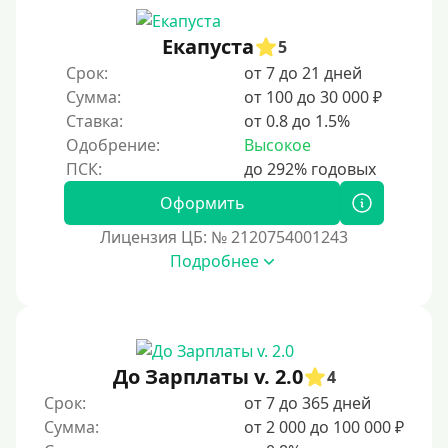
Под ПТС грузового автомобиля
Екапуста
5
Авто без ПТС
Срок:
от 7 до 21 дней
Сумма:
от 100 до 30 000 ₽
Цель
Ставка:
от 0.8 до 1.5%
Одобрение:
Высокое
На Новый Год
Для улучшения кредитной истории
Оформить
На погашение прочих кредитных обязательств
Лицензия ЦБ: № 2120754001243
До зарплаты
Подробнее
Для ИП
Для бизнеса
Документы
До Зарплаты v. 2.0
4
Срок:
от 7 до 365 дней
Без документов
Сумма:
от 2 000 до 100 000 ₽