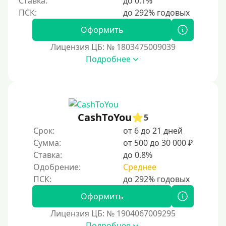
Ставка:
до 0.1%
7000 руб
8000 руб
Оформить
9000 руб
Лицензия ЦБ: № 1803475009039
Подробнее
10000 руб
12000 руб
15000 руб
20000 руб
CashToYou
5
25000 руб
Срок:
от 6 до 21 дней
30000 руб
Сумма:
от 500 до 30 000 ₽
Ставка:
до 0.8%
30000 руб на год
Одобрение:
Среднее
35000 руб
40000 руб
Оформить
50000 руб
Лицензия ЦБ: № 1904067009295
60000 руб
Подробнее