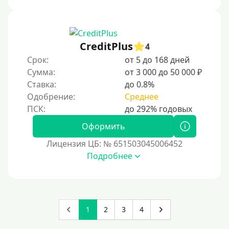
Денежным переводом
По СМС
На электронный кошелек
CreditPlus
4
Срок:
от 5 до 168 дней
На Юмани (ЮMoney)
Сумма:
от 3 000 до 50 000 ₽
На Яндекс Деньги
Ставка:
до 0.8%
Без привязки карты
Одобрение:
Среднее
Пополнение и управление средствами на Киви-
кошельке
Оформить
Пополнение Киви-кошелька без СНИЛС
Лицензия ЦБ: № 651503045006452
Кошелек Киви с просроченными платежами
Подробнее
Открыть Киви-кошелек можно с 18 лет.
Пополнение Киви-кошелька для безработных
Открыть Киви-кошелек можно даже с негативной
1
2
3
4
кредитной историей. Это электронный кошелек,
который не требует проверки кредитного рейтинга.