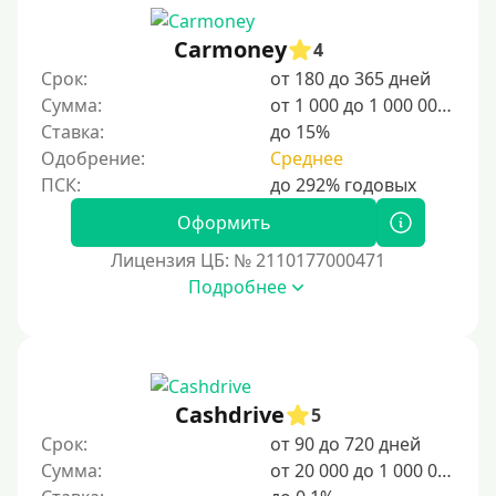
Сумма (рублей)
Carmoney
4
100 руб
Срок:
от 180 до 365 дней
200 руб
Сумма:
от 1 000 до 1 000 000 ₽
Ставка:
до 15%
300 руб
Одобрение:
Среднее
400 руб
500 руб
Оформить
1000 руб
Лицензия ЦБ: № 2110177000471
1500 руб
Подробнее
2000 руб
2500 руб
3000 руб
Cashdrive
5
4000 руб
Срок:
от 90 до 720 дней
5000 руб
Сумма:
от 20 000 до 1 000 000 ₽
6000 руб