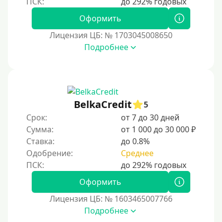
За 3 минуты
Оформить
За 5 минут
Лицензия ЦБ: № 1703045008650
За 10 минут
Подробнее
За 15 минут
За час
Срочные
BelkaCredit
Моментальные онлайн
5
Срок:
от 7 до 30 дней
Экспресс
Сумма:
от 1 000 до 30 000 ₽
В день обращения
Ставка:
до 0.8%
Одобрение:
Среднее
Возраст
Оформить
С 17 лет
Лицензия ЦБ: № 1603465007766
С 18 лет
Подробнее
С 19 лет