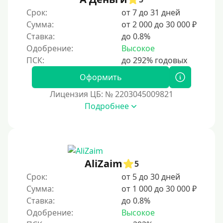
180 дней
Срок:
от 7 до 31 дней
10 месяцев
Сумма:
от 2 000 до 30 000 ₽
Ставка:
до 0.8%
Год
Одобрение:
Высокое
365 дней
2 года
Оформить
3 года
Лицензия ЦБ: № 2203045009821
4 года
Подробнее
5 лет
Краткосрочные
Долгосрочные
AliZaim
5
Принятие решения
Срок:
от 5 до 30 дней
Сумма:
от 1 000 до 30 000 ₽
За 1 минуту
Ставка:
до 0.8%
Одобрение:
Высокое
За 2 минуты