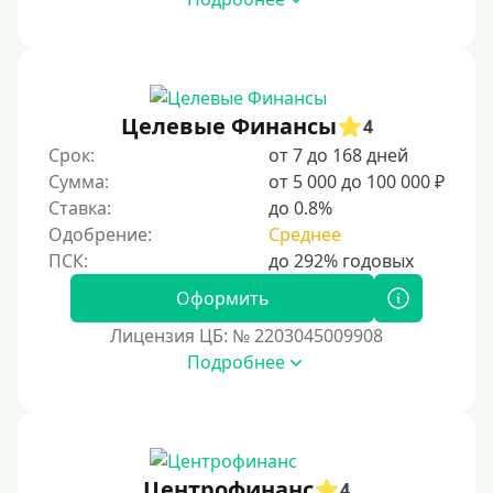
70000 руб
80000 руб
90000 руб
Целевые Финансы
4
100000 руб
Срок:
от 7 до 168 дней
150000 руб
Сумма:
от 5 000 до 100 000 ₽
200000 руб
Ставка:
до 0.8%
Одобрение:
Среднее
250000 руб
300000 руб
Оформить
500000 руб
Лицензия ЦБ: № 2203045009908
1000000 руб
Подробнее
Мини займы
На большую сумму
Банковские карты и платежные системы: удоб
Центрофинанс
4