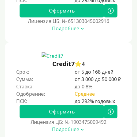
Оформить
Способы получения
Лицензия ЦБ: № 651303045002916
Подробнее
Без активации сервиса
Без участия банков
На сберкнижку
На дом срочно
Credit7
4
Не выходя из дома
Срок:
от 5 до 168 дней
Без посещения офиса
Сумма:
от 3 000 до 50 000 ₽
Ставка:
до 0.8%
В офисе
Одобрение:
Среднее
В ломбарде
Роботы займов
Оформить
Перевод денег на карту через Telegram
Лицензия ЦБ: № 1903475009492
Бесплатное использование без списания средств с
Подробнее
карты.