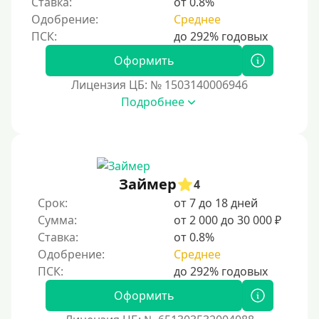
По ИНН
Ставка:
от 0.8%
Одобрение:
Среднее
По загранпаспорту
По военному билету
Оформить
По водительскому удостоверению
Лицензия ЦБ: № 1503140006946
По СНИЛСу
Подробнее
Без СНИЛСа
По паспорту
Без паспорта
Займер
По фото
4
Срок:
от 7 до 18 дней
Без фото
Сумма:
от 2 000 до 30 000 ₽
Без подтверждения дохода
Ставка:
от 0.8%
Без справок и поручителей
Одобрение:
Среднее
Без посредников
Оформить
Процент