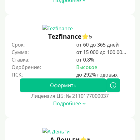
Подробнее
2 недели
15 дней
20 дней
21 день
Tezfinance
5
На месяц
Срок:
от 60 до 365 дней
Сумма:
от 15 000 до 100 000 ₽
30 дней без процентов
Ставка:
от 0.8%
2 месяца
Одобрение:
Высокое
60 дней
3 месяца
Оформить
90 дней
Лицензия ЦБ: № 2110177000037
Подробнее
100 дней
4 месяца
5 месяцев
На полгода
А Деньги
5