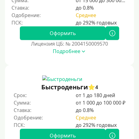
Сумма:
от 15 000 до 300 000 ₽
Ставка:
до 0.8%
С временной регистрацией
Одобрение:
Среднее
Банкротам
Без подтверждения личности
Оформить
Пенсионерам
Лицензия ЦБ: № 2004150009570
Пенсионерам до 70 лет
Подробнее
Пенсионерам до 75 лет
Пенсионерам до 80 лет
Пенсионерам до 85 лет
Быстроденьги
4
Безработным
Срок:
от 1 до 180 дней
Даже бомжам
Сумма:
от 1 000 до 100 000 ₽
Отсутствие информации о месте трудоустройства
Ставка:
до 0.8%
Для иностранных граждан
Одобрение:
Среднее
Для граждан других стран, находящихся на
территории Украины
Оформить