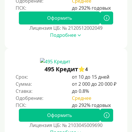
Одобрение:
Среднее
Онлайн круглосуточно
Ночью
Оформить
На карту круглосуточно
Лицензия ЦБ: № 2120512002049
24/7
Подробнее
Деньги в долг
В долг на карту
Срок
495 Кредит
4
Срок:
от 10 до 15 дней
1 день
Сумма:
от 2 000 до 20 000 ₽
2 дня
Ставка:
до 0.8%
Одобрение:
Среднее
3 дня
5 дней
Оформить
На неделю
Лицензия ЦБ: № 2103045009690
10 дней