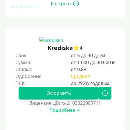
Раскрыть
Без проверок
Со 100% одобрением
Без отказа
На карту без отказа
С просрочками
Krediska
4
Срок:
от 5 до 30 дней
Залог
Сумма:
от 1 000 до 30 000 ₽
Ставка:
от 0.8%
Под залог ПТС
Одобрение:
Среднее
Без залога
Под залог
Оформить
Под залог недвижимости
Лицензия ЦБ: № 2103322009711
Под ПТС по доверенности
Подробнее
Под ПТС мотоцикла
Под ПТС спецтехники