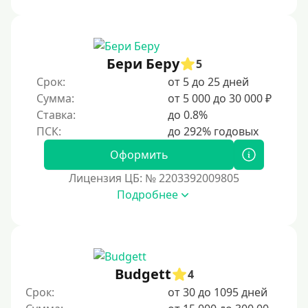
С 20 лет
С 21 года
С 22 лет
Бери Беру
5
С 23 лет
Срок:
от 5 до 25 дней
Сумма:
от 5 000 до 30 000 ₽
С 25 лет
Ставка:
до 0.8%
Категории заемщиков
Оформить
Несовершеннолетним
Лицензия ЦБ: № 2203392009805
Студентам
Подробнее
Для мужчин
Женский займ
Мамам в декрете
Budgett
4
Без прописки
Срок:
от 30 до 1095 дней
Без регистрации