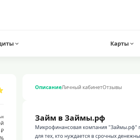
диты
Карты
Описание
Личный кабинет
Отзывы
Займ в Займы.рф
ых
ей
Микрофинансовая компания "Займы.рф" п
 ₽
для тех, кто нуждается в срочных денежны
8%