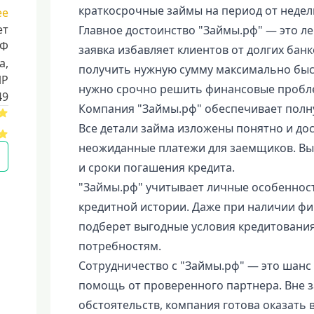
краткосрочные займы на период от недели
ее
ет
Главное достоинство "Займы.рф" — это ле
РФ
заявка избавляет клиентов от долгих ба
a,
получить нужную сумму максимально быст
ИР
нужно срочно решить финансовые пробл
49
Компания "Займы.рф" обеспечивает полну
Все детали займа изложены понятно и до
неожиданные платежи для заемщиков. Вы 
и сроки погашения кредита.
"Займы.рф" учитывает личные особеннос
кредитной истории. Даже при наличии ф
подберет выгодные условия кредитовани
потребностям.
Сотрудничество с "Займы.рф" — это шан
помощь от проверенного партнера. Вне 
обстоятельств, компания готова оказать 